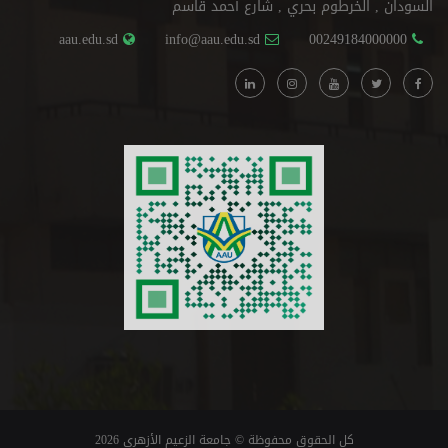
السودان , الخرطوم بحري , شارع أحمد قاسم
aau.edu.sd
info@aau.edu.sd
00249184000000
كل الحقوق محفوظة © جامعة الزعيم الأزهري 2026