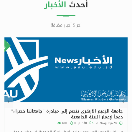
أحدث
الأخبار
آخر 5 أخبار مضافة
٢٩
٨
ليو
يولي
جامعة الزعيم الأزهري تنضم إلى مبادرة "جامعاتنا خضراء"
دعماً لإعمار البيئة الجامعية
28-يوليو-2026
الأخبار
0
601
في إطار الجهود المستمرة لإعادة تأهيل البيئة الجامعية، استقبلت جامعة