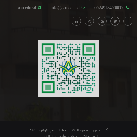
aau.edu.sd
info@aau.edu.sd
00249184000000
كل الحقوق محفوظة © جامعة الزعيم الأزهري 2026
التعليمات
|
حقائق وأجوبة
|
الدعم