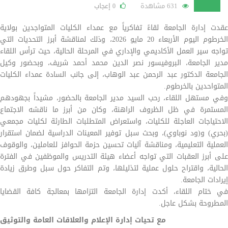
631 مشاهدة
إعجاب
0
عقدت إدارة الجامعة لقاءً تفاكرياً مع عمداء الكليات المتواجدين بولاية
الخرطوم اليوم الأربعاء 20 مايو 2026، وذلك لمناقشة أبرز التحديات التي
تواجه سير العمل الأكاديمي والإداري في المرحلة الحالية، حيث ترأس اللقاء
مدير الجامعة، البروفيسور نصر الدين محمد أحمد شريف، وبحضور وكيل
الجامعة الدكتور عبد الرحمن عبد الوهاب، إلى جانب السادة عمداء الكليات
المتواحدين بالخرطوم.
وفي مستهل اللقاء، رحب السيد مدير الجامعة بالحضور، مشيداً بجهودهم
المستمرة في ظل الظروف الراهنة، وكان من أبرز ما ناقشه الاجتماع
الاحتياجات العاجلة للكليات، واستعراض المتطلبات الطارئة لكليات مجمعي
(بحري) و(ود نوباوي)، وبحث سبل توفير المعينات الدراسية لضمان استقرار
العملية التعليمية، ومناقشة آليات تحسين حزمة الحوافز للعاملين، والوقوف
على أبرز العقبات التي تواجه أعضاء هيئة التدريس والموظفين في الفترة
الحالية، واقتراح حلول عملية لتذليلها، وتم التفاكر حول سبل وطرق زيادة
إيرادات الجامعة.
في ختام اللقاء، أكدت إدارة الجامعة التزامها بمعالجة كافة القضايا
المطروحة بشكل عاجل.
مع تحيات إدارة الإعلام والعلاقات العامة والتوثيق