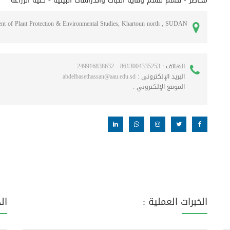
محاضر - قسم قسم وقاية النبات والدراسات البيئية - كلية الزراعة
ment of Plant Protection & Environmental Studies, Khartoun north , SUDAN
الهاتف :
8613004335253
-
249916838632
البريد الإلكتروني :
abdelbasethassan@aau.edu.sd
الموقع الإلكتروني :
الخبرات العملية :
ال