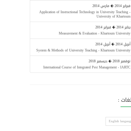
فبراير 2014
مارس 2014
Application of Instructional Technology in University Teaching -
University of Khartoum
يناير 2014
فبراير 2014
Measurement & Evaluation - Khartoum University
أبريل 2014
أبريل 2014
System & Methods of University Teaching - Khartoum University
نوفمبر 2018
ديسمبر 2018
International Course of Integrated Pest Management - IARTC
لغات :
English langaug