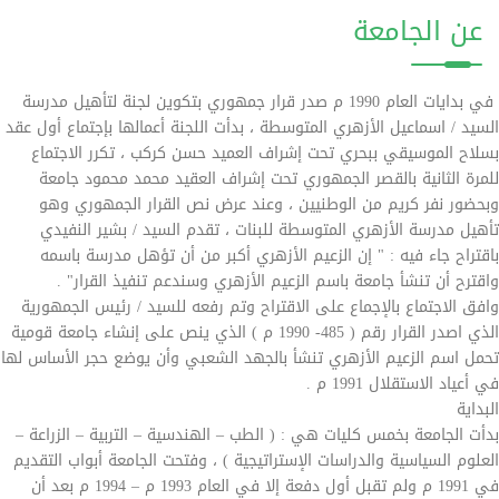
عن الجامعة
في بدايات العام 1990 م صدر قرار جمهوري بتكوين لجنة لتأهيل مدرسة
السيد / اسماعيل الأزهري المتوسطة ، بدأت اللجنة أعمالها بإجتماع أول عقد
بسلاح الموسيقي ببحري تحت إشراف العميد حسن كركب ، تكرر الاجتماع
للمرة الثانية بالقصر الجمهوري تحت إشراف العقيد محمد محمود جامعة
وبحضور نفر كريم من الوطنيين ، وعند عرض نص القرار الجمهوري وهو
تأهيل مدرسة الأزهري المتوسطة للبنات ، تقدم السيد / بشير النفيدي
باقتراح جاء فيه : " إن الزعيم الأزهري أكبر من أن تؤهل مدرسة باسمه
واقترح أن تنشأ جامعة باسم الزعيم الأزهري وسندعم تنفيذ القرار" .
وافق الاجتماع بالإجماع على الاقتراح وتم رفعه للسيد / رئيس الجمهورية
الذي اصدر القرار رقم ( 485- 1990 م ) الذي ينص على إنشاء جامعة قومية
تحمل اسم الزعيم الأزهري تنشأ بالجهد الشعبي وأن يوضع حجر الأساس لها
في أعياد الاستقلال 1991 م .
البداية
بدأت الجامعة بخمس كليات هي : ( الطب – الهندسية – التربية – الزراعة –
العلوم السياسية والدراسات الإستراتيجية ) ، وفتحت الجامعة أبواب التقديم
في 1991 م ولم تقبل أول دفعة إلا في العام 1993 م – 1994 م بعد أن