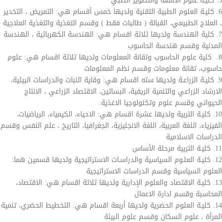
5. كليـة علوم الأشعة والتصوير الطبي
6. كليـة العلوم الطبية التقنية ولديها خمس أقسام هي: التمريض ، التخدير
، العلاج الطبيعي، القبالة ( طالبات فقط ) وقسم التغذية والتغذية العلاجية
7. كلية الهندسة ولديها ثلاثة اقسام هي: الهندسة الكهربائية ، الهندسة
المدنية وقسم هندسة الحاسوب
8. كلية علوم الحاسوب وتقانة المعلومات ولديها ثلاثة اقسام هي: علوم
حاسوب، تقانة معلومات وقسم نظم المعلومات
9. كليـة الزراعـة ولديها سته اقسام هي: وقاية النبات والدراسات البيئية،
الارشاد الزراعي والتنمية الريفية، البساتين، الاقتصاد الزراعي ، الانتاج
الحيواني وقسم علوم وتكنولوجيا الاغذية.
10. كليـة التربية ولديها عشرة اقسام هي: الاحياء، الكيمياء، الرياضيات،
الفيزياء، اللغة العربية، اللغة الانجليزية، الجغرافيا، التاريخ ، علم النفس وقسم
الدراسات الاسلامية
11. كليـة التربية مرحلة الأساس
12. كليـة العلـوم السياسية والدراسـات الاستراتيجية ولديها قسمين هما:
العلوم السياسية وقسم الدراسات الاستراتيجية
13. كليـة الاقتصاد والعلوم الإدارية ولديها ثلاثة اقسام هي: الاقتصاد،
المحاسبة وقسم ادارة الاعمال
14. كليـة العلوم الحضرية ولديها أربعة اقسام هي: التخطيط الحضري، تنمية
المرأة ، علوم السكان وقسم علوم البيئة