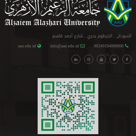
السودان , الخرطوم بحري , شارع أحمد قاسم
aau.edu.sd
info@aau.edu.sd
00249184000000