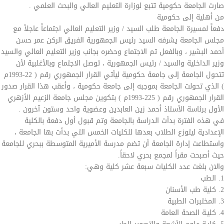
صارت الجامعة حكومية تتبع لوزارة التعليم العالي والبحث العلمي .
من أهلية إلى حكومية
دفعاً لمسيرة الجامعة طلب السيد / وزير التعليم العالي اجتماعاً عاجلاً مع
مجلس الجامعة يشرفه السيد رئيس الجمهورية الفريق الركن عمر حسن
أحمد البشير ، وبالفعل تم الاجتماع وحضره بجانب وزير التعليم العالي والسيد
وزير الداخلية والسيد / رئيس الجمهورية ، توصل الاجتماع وبالأغلبية لأن
تتحول الجامعة إلى جامعة حكومية ليأتي القرار الجمهوري رقم ( 22-1993م
) الذي تحولت الجامعة بموجبه إلى جامعة حكومية ، وأعقب هذا القرار صدور
القرار الجمهوري رقم ( 225-1993م ) بتكوين مجلس جامعة الزعيم الأزهري
الأول برئاسة الأستاذ أحمد زين العابدين وعضوية واحد وستون آخرون .
في هذه الفترة بدأت الدراسة بالجامعة وتم قبول أول دفعة بالكلية
الإعدادية ليتوزع الطلاب بعدها للكليات الخمس التي بدأت بها الجامعة ،
واستطاعت إدارة الجامعة أن تضم مدرسة الأميرية المتوسطة ببحري للجامعة
حيث أصبحت مقراً لمجمع بحري لاحقاً.
والان بلغت عدد الكليات سبعة عشر كلية وهي:
1. الطب
2. كلية طب الأسنان
3. المختبرات الطبية
4. كليـة الصحة العامة