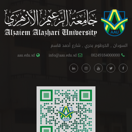
السودان , الخرطوم بحري , شارع أحمد قاسم
aau.edu.sd
info@aau.edu.sd
00249184000000