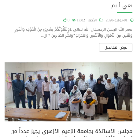
نعي أليم
01-يوليو-2026
الأخبار
1,882
0
بسم الله الرحمن الرحيمقال الله تعالى :(وَلَنَبْلُوَنَّكُمْ بِشَيْءٍ مِنَ الْخَوْفِ وَالْجُوعِ
وَنَقْصٍ مِنَ الْأَمْوَالِ وَالْأَنْفُسِ وَالثَّمَرَاتِ ۗ وَبَشِّرِ الصَّابِرِينَ * ال...
عرض التفاصيل
مجلس الأساتذة بجامعة الزعيم الأزهري يجيز عدداً من