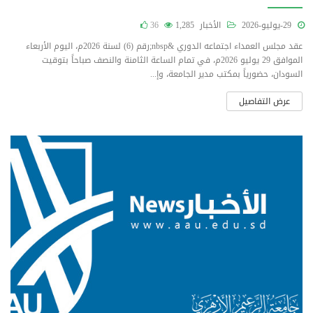
29-يوليو-2026
الأخبار
1,285
36
عقد مجلس العمداء اجتماعه الدوري &nbsp;رقم (6) لسنة 2026م، اليوم الأربعاء
الموافق 29 يوليو 2026م، في تمام الساعة الثامنة والنصف صباحاً بتوقيت
السودان، حضورياً بمكتب مدير الجامعة، وإ...
عرض التفاصيل