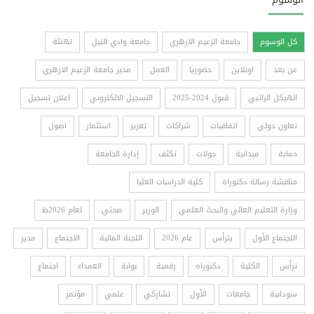
كل الوسوم
جامعة الزعيم الازهري
جامعة وادي النيل
تهنئة
عن بعد
اونلاين
حضوريا
العمل
مدير جامعة الزعيم الازهري
الهيكل الراتبي
قبول 2024-2025
التسجيل الالكتروني
اعلان تسجيل
تعاون دولي
اتفاقيات
شراكات
تعزيز
استثمار
اصول
حماية
ميدانية
جولات
تكثف
إدارة الجامعة
مناقشة رسالة دكتوراة
كلية الدراسات العليا
وزارة التعليم العالي والبحث العلمي
الوزير
صحتي
لعام 2026ظ
اللجتماع الأول
يترأس
عام 2026
اللجنة المالية
الاجتماع
مدير
ترأس
الكلية
دكتوراه
رقمية
بوابة
العمداء
اجتماع
سودانية
جامعات
الأول
تشاركي
علمي
مؤتمر