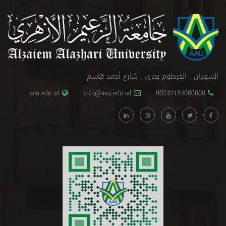
السودان , الخرطوم بحري , شارع أحمد قاسم
aau.edu.sd
info@aau.edu.sd
00249184000000