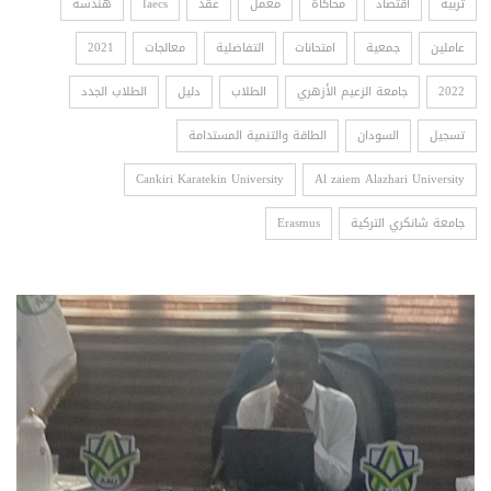
تربية
اقتصاد
محاكاة
معمل
عقد
Iaecs
هندسة
عاملين
جمعية
امتحانات
التفاضلية
معالجات
2021
2022
جامعة الزعيم الأزهري
الطلاب
دليل
الطلاب الجدد
تسجيل
السودان
الطاقة والتنمية المستدامة
Cankiri Karatekin University
Al zaiem Alazhari University
جامعة شانكري التركية
Erasmus