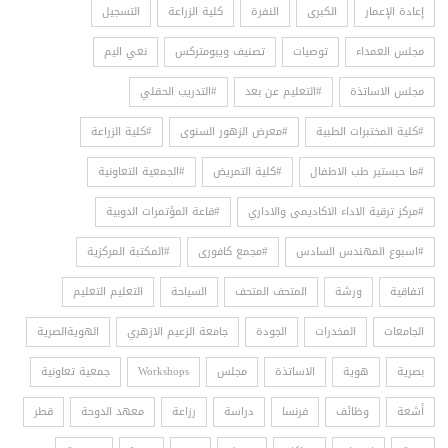
إعادة الإعمار
الكبرى
النفرة
كلية الزراعة
التسجيل
مجلس العمداء
توصيات
تصنيف ويبومتركس
نعي اليم
مجلس الاساتذة
#التعليم عن بعد
#التدريب الحقلي
#كلية المختبرات الطبية
#معرض الزهور السنوى
#كلية الزراعة
#ما حبستير طب الاطفال
#كلية التمريض
#الجمعية التعاونية
#مركز ترقية الاداء الاكاديمى والاداري
#قاعة المؤتمرات الدوبية
#اسبوع المهندس السادس
#مجمع كافورى
#المكتبة المركزية
اتفاقية
ورشة
المتحف المتحف
السياحة
التعليم التعليم
الجامعات
المخدرات
الجودة
جامعة الزعيم الازهري
الهويةالصرية
بصرية
هوية
الاساتذة
مجلس
Workshops
جمعية تعاونية
أشعة
وظائف
فرنسا
دراسة
رزاعة
معهد الدوحة
قطر