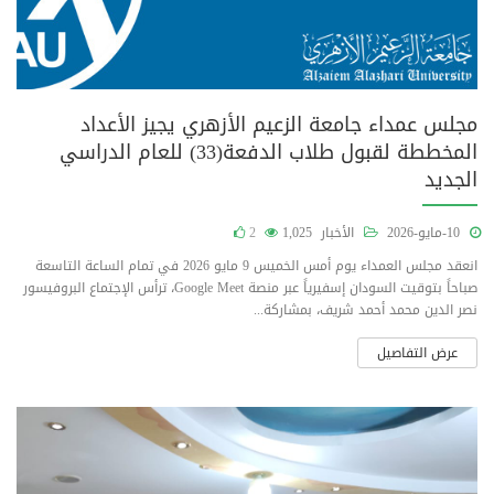
مجلس عمداء جامعة الزعيم الأزهري يجيز الأعداد
المخططة لقبول طلاب الدفعة(33) للعام الدراسي
الجديد
10-مايو-2026
الأخبار
1,025
2
انعقد مجلس العمداء يوم أمس الخميس 9 مايو 2026 في تمام الساعة التاسعة
صباحاً بتوقيت السودان إسفيرياً عبر منصة Google Meet، ترأس الإجتماع البروفيسور
نصر الدين محمد أحمد شريف، بمشاركة...
عرض التفاصيل