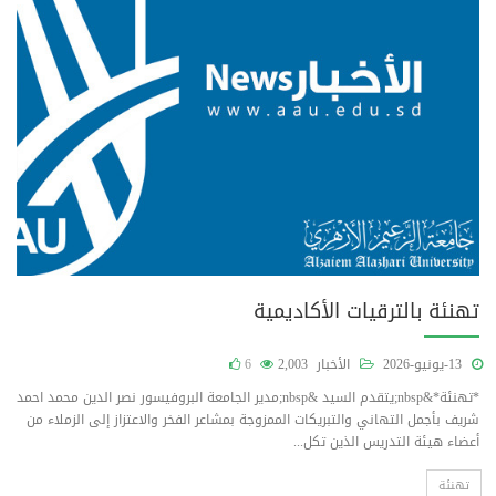
تهنئة بالترقيات الأكاديمية
13-يونيو-2026
الأخبار
2,003
6
*تهنئة*&nbsp;يتقدم السيد &nbsp;مدير الجامعة البروفيسور نصر الدين محمد احمد
شريف بأجمل التهاني والتبريكات الممزوجة بمشاعر الفخر والاعتزاز إلى الزملاء من
أعضاء هيئة التدريس الذين تكل...
تهنئة