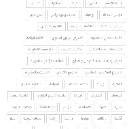
إعادة الإعمار
الكبرى
النفرة
كلية الزراعة
التسجيل
مجلس العمداء
توصيات
تصنيف ويبومتركس
نعي اليم
مجلس الاساتذة
#التعليم عن بعد
#التدريب الحقلي
#كلية المختبرات الطبية
#معرض الزهور السنوى
#كلية الزراعة
#ما حبستير طب الاطفال
#كلية التمريض
#الجمعية التعاونية
#مركز ترقية الاداء الاكاديمى والاداري
#قاعة المؤتمرات الدوبية
#اسبوع المهندس السادس
#مجمع كافورى
#المكتبة المركزية
اتفاقية
ورشة
المتحف المتحف
السياحة
التعليم التعليم
الجامعات
المخدرات
الجودة
جامعة الزعيم الازهري
الهويةالصرية
بصرية
هوية
الاساتذة
مجلس
Workshops
جمعية تعاونية
أشعة
وظائف
فرنسا
دراسة
رزاعة
معهد الدوحة
قطر