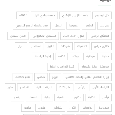
كل الوسوم
جامعة الزعيم الازهري
جامعة وادي النيل
تهنئة
عن بعد
اونلاين
حضوريا
العمل
مدير جامعة الزعيم الازهري
الهيكل الراتبي
قبول 2024-2025
التسجيل الالكتروني
اعلان تسجيل
تعاون دولي
اتفاقيات
شراكات
تعزيز
استثمار
اصول
حماية
ميدانية
جولات
تكثف
إدارة الجامعة
مناقشة رسالة دكتوراة
كلية الدراسات العليا
وزارة التعليم العالي والبحث العلمي
الوزير
صحتي
لعام 2026ظ
اللجتماع الأول
يترأس
عام 2026
اللجنة المالية
الاجتماع
مدير
ترأس
الكلية
دكتوراه
رقمية
بوابة
العمداء
اجتماع
سودانية
جامعات
الأول
تشاركي
علمي
مؤتمر