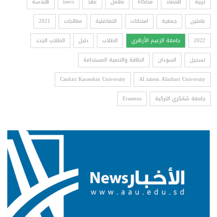
تربية
اقتصاد
محاكاة
معمل
عقد
Iaecs
هندسة
عاملين
جمعية
امتحانات
التفاضلية
معالجات
2021
2022
جامعة الزعيم الأزهري
الطلاب
دليل
الطلاب الجدد
تسجيل
السودان
الطاقة والتنمية المستدامة
Cankiri Karatekin University
Al zaiem Alazhari University
جامعة شانكري التركية
Erasmus