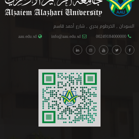
السودان , الخرطوم بحري , شارع أحمد قاسم
aau.edu.sd
info@aau.edu.sd
00249184000000