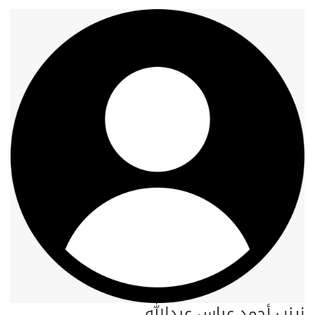
زينب أحمد عباس عبدالله