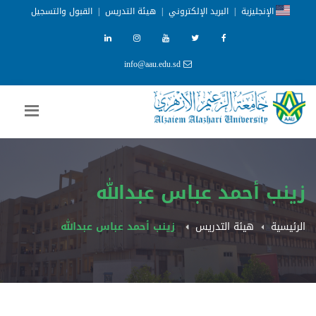
الإنجليزية
|
البريد الإلكتروني
|
هيئة التدريس
|
القبول والتسجيل
info@aau.edu.sd
زينب أحمد عباس عبدالله
الرئيسية
هيئة التدريس
زينب أحمد عباس عبدالله