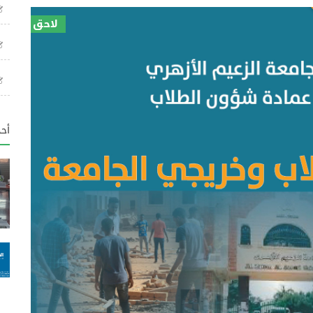
لاحق
أحد