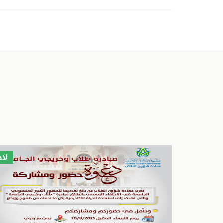
جاري
لا