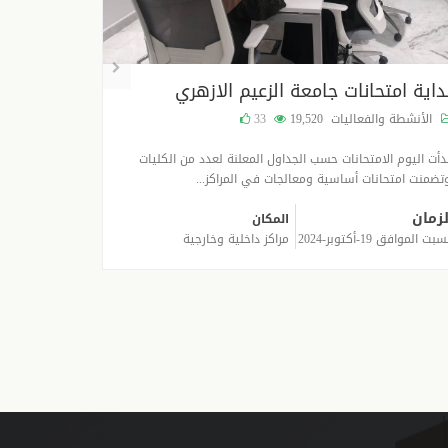
داية امتحانات جامعة الزعيم الازهري
التقنية
الأنشطة والفعاليات
19,520
33
الأنشطة و
دأت اليوم الامتحانات حسب الجداول المعلنة لعدد من الكليات
تضمنت امتحانات أساسية ومعالجات في المراكز...
الطبية التقنية
لزمان
المكان
بت الموافق 19-أكتوبر-2024
مراكز داخلية وخارجية
الزمان
الأربعاء الموافق 29-مايو