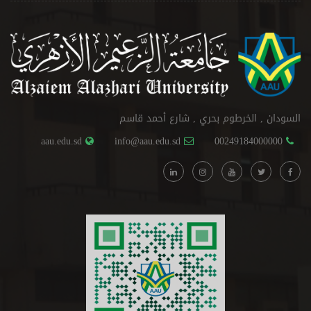
السودان , الخرطوم بحري , شارع أحمد قاسم
aau.edu.sd
info@aau.edu.sd
00249184000000