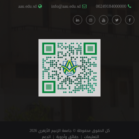
aau.edu.sd
info@aau.edu.sd
00249184000000
كل الحقوق محفوظة © جامعة الزعيم الأزهري 2026
التعليمات
|
حقائق وأجوبة
|
الدعم