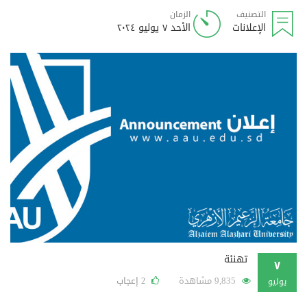
التصنيف
الزمان
الإعلانات
الأحد ٧ يوليو ٢٠٢٤
تهنئة
٧
9,835 مشاهدة
إعجاب
2
يوليو