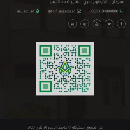
السودان , الخرطوم بحري , شارع أحمد قاسم
aau.edu.sd
info@aau.edu.sd
00249184000000
كل الحقوق محفوظة © جامعة الزعيم الأزهري 2026