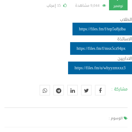
9,044 مشاهدة
إعجاب
15
نوفمبر
الطلاب
https://files.fm/f/tep5u8jdba
الاساتذة
https://files.fm/f/msx5cz94px
الاداريين
https://files.fm/u/whyyzmxxz3
مشاركة :
الوسوم :