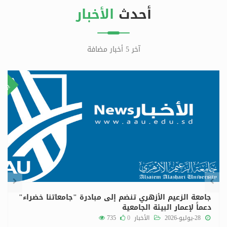
أحدث
الأخبار
آخر 5 أخبار مضافة
٢٩
٨
ليو
يولي
جامعة الزعيم الأزهري تنضم إلى مبادرة "جامعاتنا خضراء"
دعماً لإعمار البيئة الجامعية
28-يوليو-2026
الأخبار
0
735