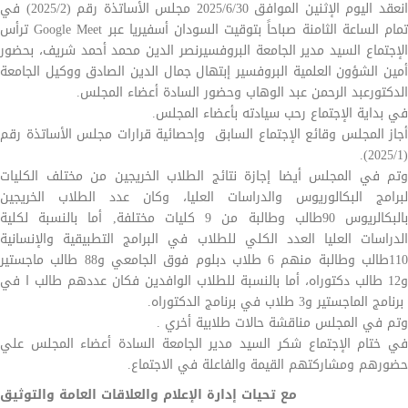
انعقد اليوم الإثنين الموافق 2025/6/30 مجلس الأساتذة رقم (2025/2) في
تمام الساعة الثامنة صباحاً بتوقيت السودان أسفيريا عبر Google Meet ترأس
الإجتماع السيد مدير الجامعة البروفسيرنصر الدين محمد أحمد شريف، بحضور
أمين الشؤون العلمية البروفسير إبتهال جمال الدين الصادق ووكيل الجامعة
الدكتورعبد الرحمن عبد الوهاب وحضور السادة أعضاء المجلس.
في بداية الإجتماع رحب سيادته بأعضاء المجلس.
أجاز المجلس وقائع الإجتماع السابق وإحصائية قرارات مجلس الأساتذة رقم
(2025/1).
وتم في المجلس أيضا إجازة نتائج الطلاب الخريجين من مختلف الكليات
لبرامج البكالوريوس والدراسات العليا، وكان عدد الطلاب الخريجين
بالبكالريوس 90طالب وطالبة من 9 كليات مختلفة, أما بالنسبة لكلية
الدراسات العليا العدد الكلي للطلاب في البرامج التطبيقية والإنسانية
110طالب وطالبة منهم 6 طلاب دبلوم فوق الجامعي و88 طالب ماجستير
و12 طالب دكتوراه، أما بالنسبة للطلاب الوافدين فكان عددهم طالب ا في
برنامج الماجستير و3 طلاب في برنامج الدكتوراه.
وتم في المجلس مناقشة حالات طلابية أخري .
في ختام الإجتماع شكر السيد مدير الجامعة السادة أعضاء المجلس علي
حضورهم ومشاركتهم القيمة والفاعلة في الاجتماع.
مع تحيات إدارة الإعلام والعلاقات العامة والتوثيق