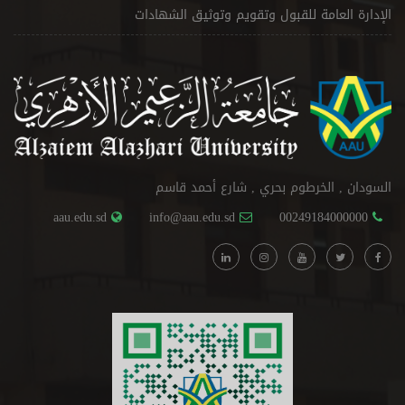
الإدارة العامة للقبول وتقويم وتوثيق الشهادات
السودان , الخرطوم بحري , شارع أحمد قاسم
aau.edu.sd
info@aau.edu.sd
00249184000000